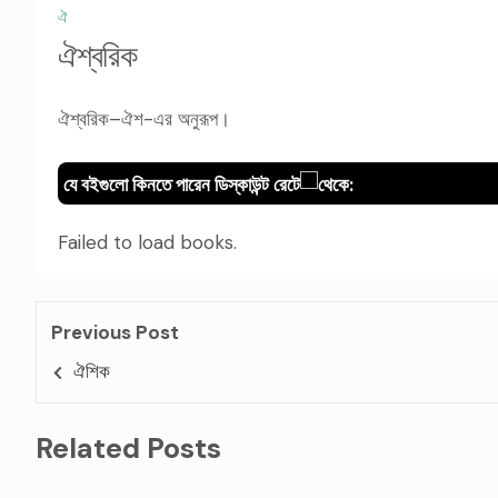
ঐ
ঐশ্বরিক
ঐশ্বরিক–ঐশ-এর অনুরূপ।
যে বইগুলো কিনতে পারেন ডিস্কাউন্ট রেটে
থেকে:
Failed to load books.
Previous Post
ঐশিক
Related Posts