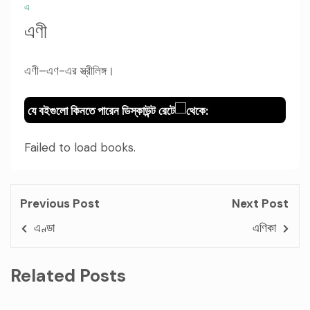
এ
এণী
এণী–এণ-এর স্ত্রীলিঙ্গ।
যে বইগুলো কিনতে পারেন ডিস্কাউন্ট রেটে
থেকে:
Failed to load books.
Previous Post
Next Post
এণ্ডা
এণিকা
Related Posts