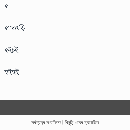
হ
হাতেখড়ি
হইচই
হইহই
সর্বস্বত্ব সংরক্ষিতে
|
খিচুড়ি ওয়েব ম্যাগাজিন