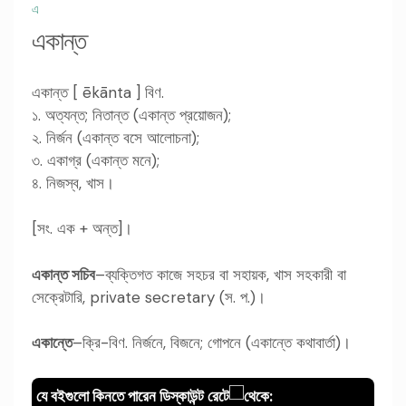
এ
একান্ত
একান্ত [ ēkānta ] বিণ.
১. অত্যন্ত; নিতান্ত (একান্ত প্রয়োজন);
২. নির্জন (একান্ত বসে আলোচনা);
৩. একাগ্র (একান্ত মনে);
৪. নিজস্ব, খাস।
[সং. এক + অন্ত]।
একান্ত সচিব
–ব্যক্তিগত কাজে সহচর বা সহায়ক, খাস সহকারী বা
সেক্রেটারি, private secretary (স. প.)।
একান্তে
–ক্রি-বিণ. নির্জনে, বিজনে; গোপনে (একান্তে কথাবার্তা)।
যে বইগুলো কিনতে পারেন ডিস্কাউন্ট রেটে
থেকে: