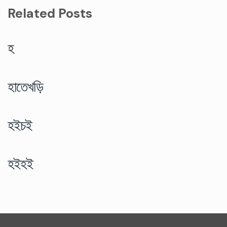
Related Posts
হ
হাতেখড়ি
হইচই
হইহই