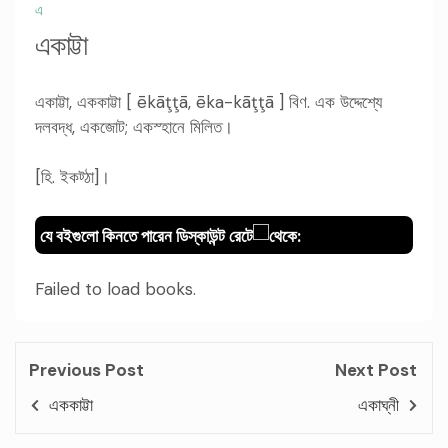
এ
একাট্টা
একাট্টা, এককাট্টা [ ēkāţţā, ēka-kāţţā ] বিণ. এক উদ্দেশ্যে
দলবদ্ধ, একজোট; একস্হানে মিলিত।
[হি. ইকট্ঠা]।
যে বইগুলো কিনতে পারেন ডিস্কাউন্ট রেটে
থেকে:
Failed to load books.
Previous Post
Next Post
এককাট্টা
একাঘ্নী