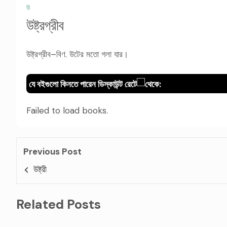
উ
উষ্ট্রগ্রীব
উষ্ট্রগ্রীব–বিণ. উটের মতো গলা যার।
যে বইগুলো কিনতে পারেন ডিস্কাউন্ট রেটে
থেকে:
Failed to load books.
Previous Post
উষ্ট্রী
Related Posts