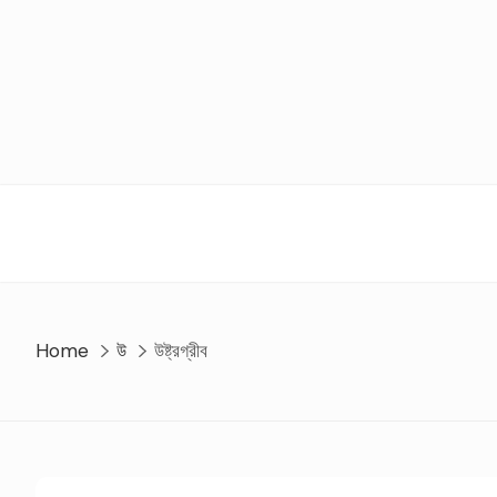
Skip
to
content
Home
উ
উষ্ট্রগ্রীব