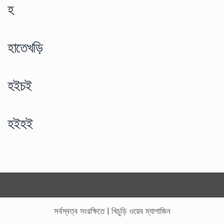
হ
হাতেখড়ি
হইচই
হইহই
সর্বস্বত্ব সংরক্ষিতে
|
খিচুড়ি ওয়েব ম্যাগাজিন