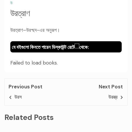
উ
উরত্রাণ
উরত্রাণ–উরশ্ছদ-এর অনুরূপ।
যে বইগুলো কিনতে পারেন ডিস্কাউন্ট রেটে
থেকে:
Failed to load books.
Previous Post
Next Post
উরস
উরস্ত্র
Related Posts