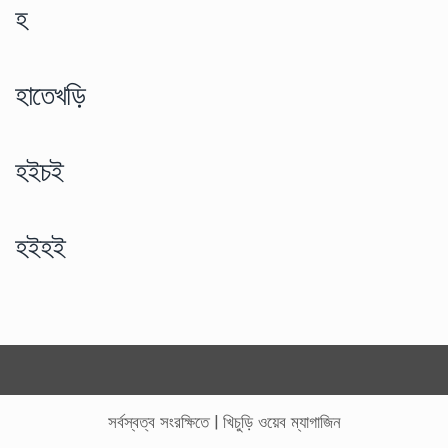
হ
হাতেখড়ি
হইচই
হইহই
সর্বস্বত্ব সংরক্ষিতে
|
খিচুড়ি ওয়েব ম্যাগাজিন