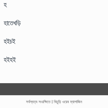
হ
হাতেখড়ি
হইচই
হইহই
সর্বস্বত্ব সংরক্ষিতে
|
খিচুড়ি ওয়েব ম্যাগাজিন