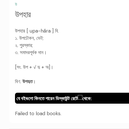
উ
উপহার
উপহার [ upa-hāra ] বি.
১. উপঢৌকন, ভেট;
২. পুরস্কার;
৩. সমাদরপূর্বক দান।
[সং. উপ + √ হৃ + অ]।
বিণ.
উপহৃত
।
যে বইগুলো কিনতে পারেন ডিস্কাউন্ট রেটে
থেকে:
Failed to load books.