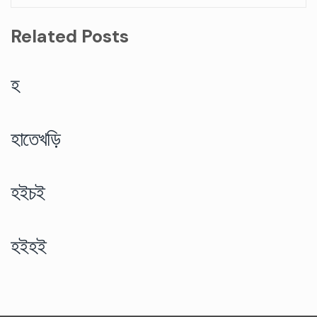
Related Posts
হ
হাতেখড়ি
হইচই
হইহই