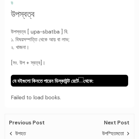
উ
উপস্বত্ব
উপস্বত্ব [ upa-sbatba ] বি.
১. বিষয়সম্পত্তি থেকে আয় বা লাভ;
২. খাজনা।
[সং. উপ + স্বত্ব]।
যে বইগুলো কিনতে পারেন ডিস্কাউন্ট রেটে
থেকে:
Failed to load books.
Previous Post
Next Post
উপহত
উপস্হিতমতো