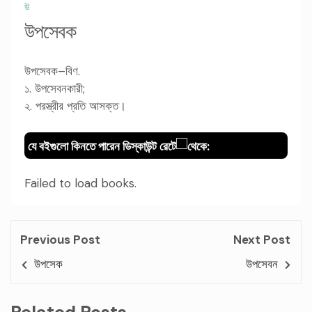
উ
উপসেবক
উপসেবক–বিণ.
১. উপসেবনকারী;
২. পরস্ত্রীর প্রতি আসক্ত।
যে বইগুলো কিনতে পারেন ডিস্কাউন্ট রেটে
থেকে:
Failed to load books.
Previous Post
Next Post
উপসেক
উপসেবন