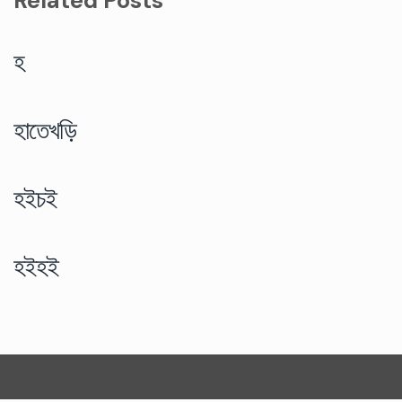
Related Posts
হ
হাতেখড়ি
হইচই
হইহই