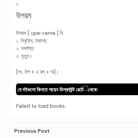
উ
উপরম
উপরম [ upa-rama ] বি.
১. নিবৃত্তি, বৈরাগ্য;
২. সমাপ্তি;
৩. মৃত্যু।
[সং. উপ + √ রম্ + অ]।
যে বইগুলো কিনতে পারেন ডিস্কাউন্ট রেটে
থেকে:
Failed to load books.
Previous Post