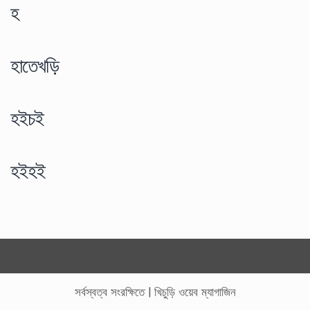
হ
হাতেখড়ি
হইচই
হইহই
সর্বস্বত্ব সংরক্ষিতে
|
খিচুড়ি ওয়েব ম্যাগাজিন