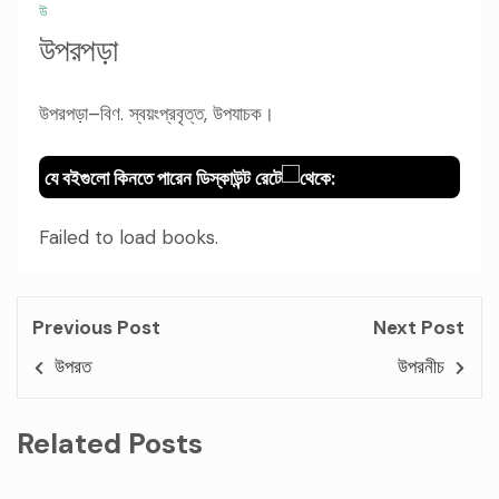
উ
উপরপড়া
উপরপড়া–বিণ. স্বয়ংপ্রবৃত্ত, উপযাচক।
যে বইগুলো কিনতে পারেন ডিস্কাউন্ট রেটে
থেকে:
Failed to load books.
Previous Post
Next Post
উপরত
উপরনীচ
Related Posts