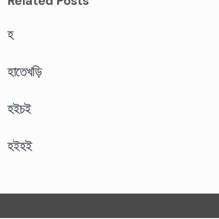
Related Posts
হ
হাতেখড়ি
হইচই
হইহই