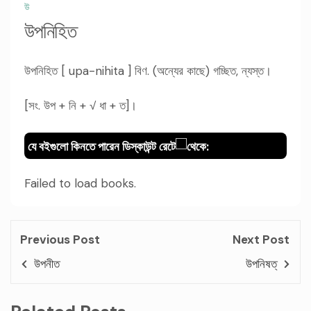
উ
উপনিহিত
উপনিহিত [ upa-nihita ] বিণ. (অন্যের কাছে) গচ্ছিত, ন্যস্ত।
[সং. উপ + নি + √ ধা + ত]।
যে বইগুলো কিনতে পারেন ডিস্কাউন্ট রেটে
থেকে:
Failed to load books.
Previous Post
Next Post
উপনীত
উপনিষত্‌