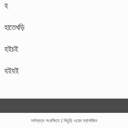
হ
হাতেখড়ি
হইচই
হইহই
সর্বস্বত্ব সংরক্ষিতে
|
খিচুড়ি ওয়েব ম্যাগাজিন