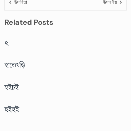
উত্সারিতা
উত্সারণীয়
Related Posts
হ
হাতেখড়ি
হইচই
হইহই