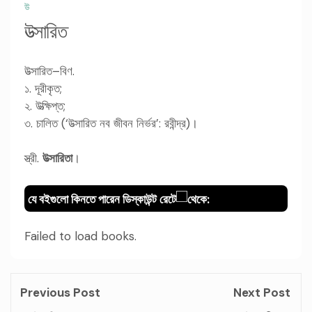
উ
উত্সারিত
উত্সারিত–বিণ.
১. দূরীকৃত;
২. উত্ক্ষিপ্ত;
৩. চালিত (‘উত্সারিত নব জীবন নির্ভর’: রবীন্দ্র)।
স্ত্রী.
উত্সারিতা
।
যে বইগুলো কিনতে পারেন ডিস্কাউন্ট রেটে
থেকে:
Failed to load books.
Previous Post
Next Post