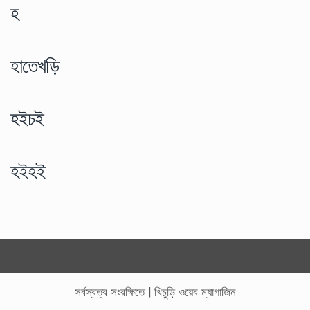
হ
হাতেখড়ি
হইচই
হইহই
সর্বস্বত্ব সংরক্ষিতে
|
খিচুড়ি ওয়েব ম্যাগাজিন