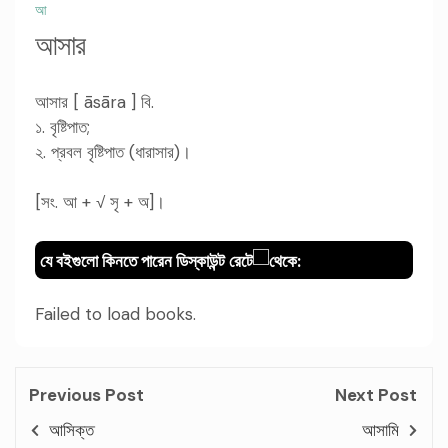
আ
আসার
আসার [ āsāra ] বি.
১. বৃষ্টিপাত;
২. প্রবল বৃষ্টিপাত (ধারাসার)।
[সং. আ + √ সৃ + অ]।
যে বইগুলো কিনতে পারেন ডিস্কাউন্ট রেটে
থেকে:
Failed to load books.
Previous Post
Next Post
আসিক্ত
আসামি