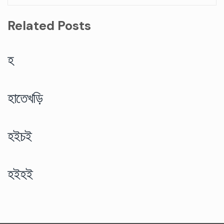
Related Posts
হ
হাতেখড়ি
হইচই
হইহই