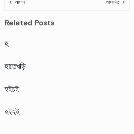
আসান
আসাদিত
Related Posts
হ
হাতেখড়ি
হইচই
হইহই