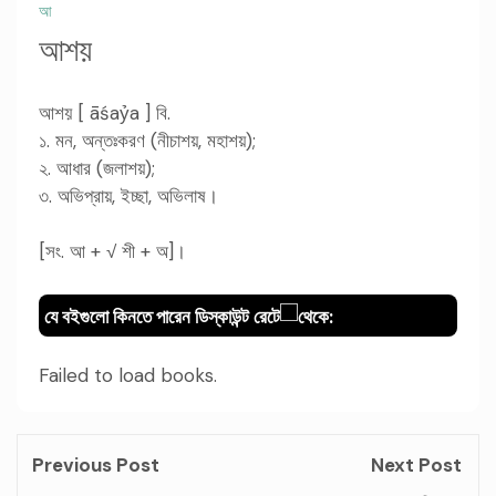
আ
আশয়
আশয় [ āśaỷa ] বি.
১. মন, অন্তঃকরণ (নীচাশয়, মহাশয়);
২. আধার (জলাশয়);
৩. অভিপ্রায়, ইচ্ছা, অভিলাষ।
[সং. আ + √ শী + অ]।
যে বইগুলো কিনতে পারেন ডিস্কাউন্ট রেটে
থেকে:
Failed to load books.
Previous Post
Next Post