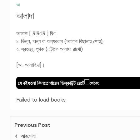
আ
আলাদা
আলাদা [ ālādā ] বিণ.
১. ভিন্ন, অন্য বা অন্যরকম (আলাদা বিছানায় শোয়);
২. স্বতন্ত্র, পৃথক (এটাকে আলাদা রাখো)
[আ. আলাহিদা]।
যে বইগুলো কিনতে পারেন ডিস্কাউন্ট রেটে
থেকে:
Failed to load books.
Previous Post
আরশোলা