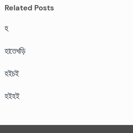
Related Posts
হ
হাতেখড়ি
হইচই
হইহই