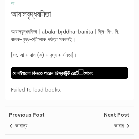
আ
আবালবৃদ্ধবনিতা
আবালবৃদ্ধবনিতা [ ābāla-bŗddha-banitā ] ক্রি-বিণ. বি.
বালক-বৃদ্ধ-স্ত্রীলোক পর্যন্ত সকলেই।
[সং. আ + বাল (ক) + বৃদ্ধ + বনিতা]।
যে বইগুলো কিনতে পারেন ডিস্কাউন্ট রেটে
থেকে:
Failed to load books.
Previous Post
Next Post
আবাল্য
আবার