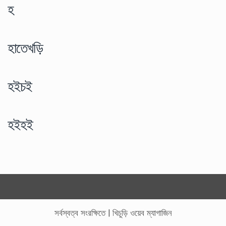
হ
হাতেখড়ি
হইচই
হইহই
সর্বস্বত্ব সংরক্ষিতে
|
খিচুড়ি ওয়েব ম্যাগাজিন