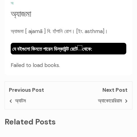
অ
অ্যাজমা
অ্যাজমা [ ajamā ] বি. হাঁপানি রোগ। [ইং. asthma]।
যে বইগুলো কিনতে পারেন ডিস্কাউন্ট রেটে
থেকে:
Failed to load books.
Previous Post
Next Post
অ্যাটম
অ্যাকোয়েরিয়াম
Related Posts