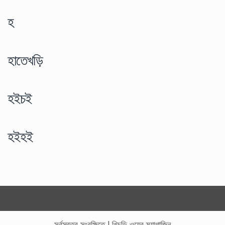
হ
হাতেখড়ি
হইচই
হইহই
সর্বস্বত্ব সংরক্ষিতে
|
খিচুড়ি ওয়েব ম্যাগাজিন