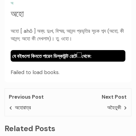
অ
অহো
অহো [ ahō ] অব্য. দুঃখ, বিস্ময়, আনন্দ প্রভৃতির সূচক শব্দ (অহো, কী
আনন্দ; অহো কী দেখলাম)। তু. ওহো।
যে বইগুলো কিনতে পারেন ডিস্কাউন্ট রেটে
থেকে:
Failed to load books.
Previous Post
Next Post
অহোরাত্র
অহৈতুকী
Related Posts