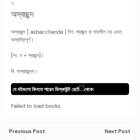
অ
অস্বচ্ছন্দ
অস্বচ্ছন্দ [ asbacchanda ] বিণ. স্বচ্ছন্দ বা সাবলীল নয় এমন;
অস্বস্তিপূর্ণ।
[সং. ন + স্বচ্ছন্দ]।
বি. অস্বাচ্ছন্দ্য।
যে বইগুলো কিনতে পারেন ডিস্কাউন্ট রেটে
থেকে:
Failed to load books.
Previous Post
Next Post