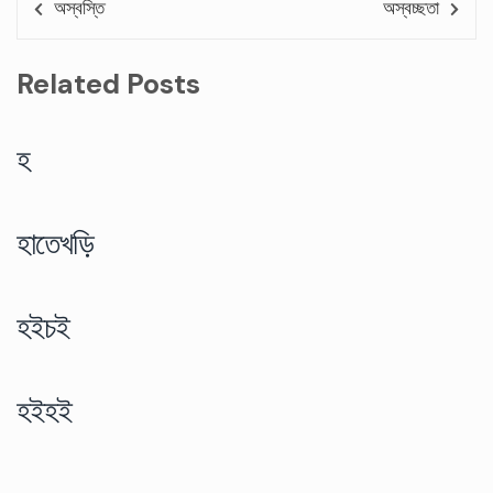
অস্বস্তি
অস্বচ্ছতা
Related Posts
হ
হাতেখড়ি
হইচই
হইহই