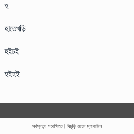
হ
হাতেখড়ি
হইচই
হইহই
সর্বস্বত্ব সংরক্ষিতে
|
খিচুড়ি ওয়েব ম্যাগাজিন