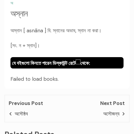
অ
অস্নান
অস্নান [ asnāna ] বি. স্নানের অভাব, স্নান না করা।
[সং. ন + স্নান]।
যে বইগুলো কিনতে পারেন ডিস্কাউন্ট রেটে
থেকে:
Failed to load books.
Previous Post
Next Post
অসৌষ্ঠব
অসৌজন্য