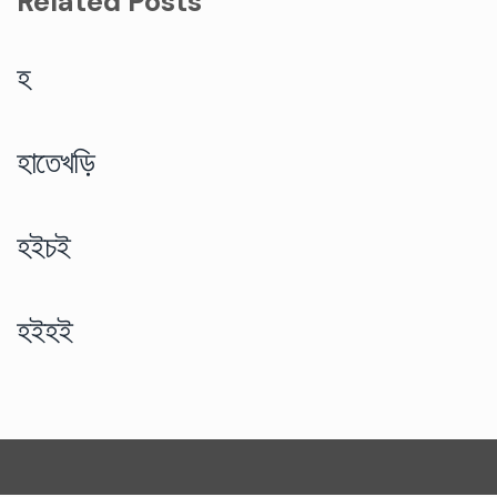
Related Posts
হ
হাতেখড়ি
হইচই
হইহই