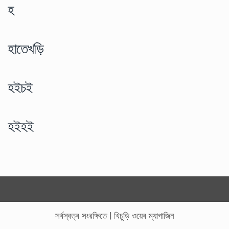
হ
হাতেখড়ি
হইচই
হইহই
সর্বস্বত্ব সংরক্ষিতে
|
খিচুড়ি ওয়েব ম্যাগাজিন