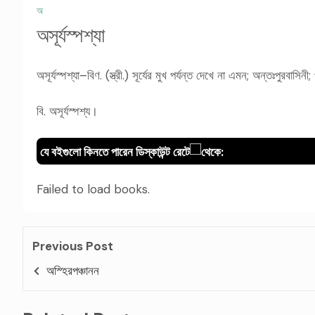
অ
অসূর্যস্পশ্যা
অসূর্যস্পশ্যা–বিণ. (স্ত্রী.) সূর্যের মুখ পর্যন্ত দেখে না এমন; অন্তঃপুরবাসিনী
বি. অসূর্যস্পশ্য।
যে বইগুলো কিনতে পারেন ডিস্কাউন্ট রেটে
থেকে:
Failed to load books.
Previous Post
অস্হিরপঞ্চানন