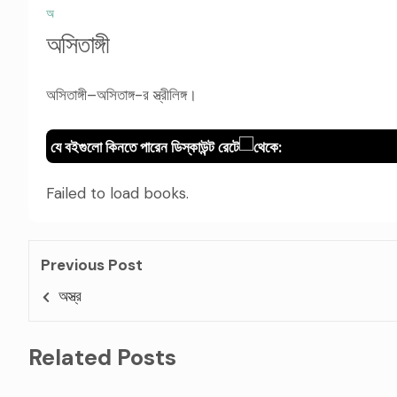
অ
অসিতাঙ্গী
অসিতাঙ্গী–অসিতাঙ্গ-র স্ত্রীলিঙ্গ।
যে বইগুলো কিনতে পারেন ডিস্কাউন্ট রেটে
থেকে:
Failed to load books.
Previous Post
অস্ত্র
Related Posts