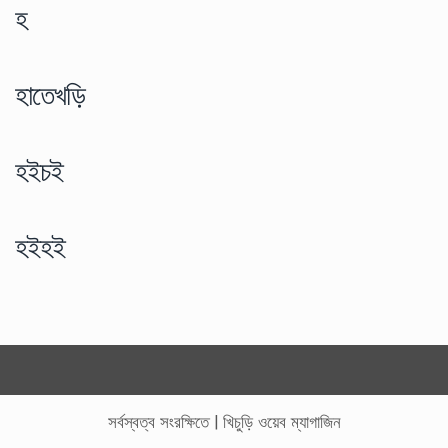
হ
হাতেখড়ি
হইচই
হইহই
সর্বস্বত্ব সংরক্ষিতে
|
খিচুড়ি ওয়েব ম্যাগাজিন