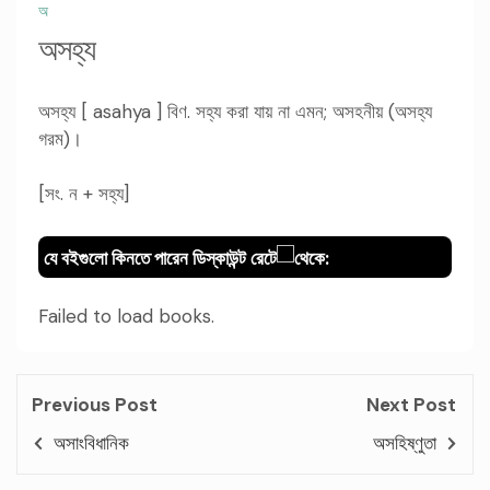
অ
অসহ্য
অসহ্য [ asahya ] বিণ. সহ্য করা যায় না এমন; অসহনীয় (অসহ্য
গরম)।
[সং. ন + সহ্য]
যে বইগুলো কিনতে পারেন ডিস্কাউন্ট রেটে
থেকে:
Failed to load books.
Previous Post
Next Post
অসাংবিধানিক
অসহিষ্ণুতা