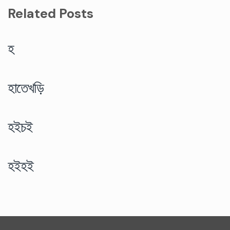
Related Posts
হ
হাতেখড়ি
হইচই
হইহই