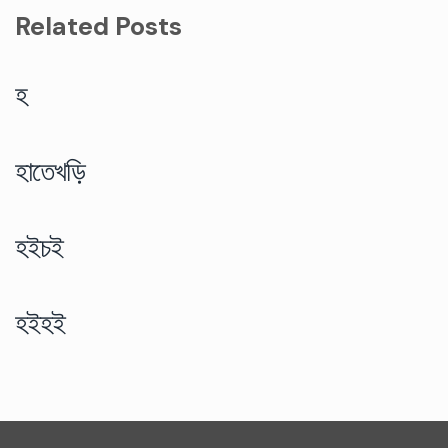
Related Posts
হ
হাতেখড়ি
হইচই
হইহই