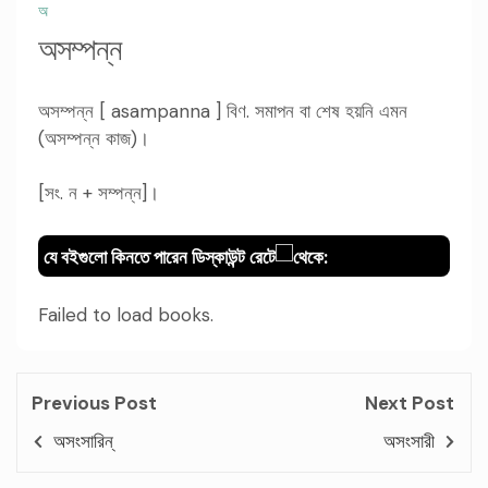
অ
অসম্পন্ন
অসম্পন্ন [ asampanna ] বিণ. সমাপন বা শেষ হয়নি এমন
(অসম্পন্ন কাজ)।
[সং. ন + সম্পন্ন]।
যে বইগুলো কিনতে পারেন ডিস্কাউন্ট রেটে
থেকে:
Failed to load books.
Previous Post
Next Post
অসংসারিন্‌
অসংসারী