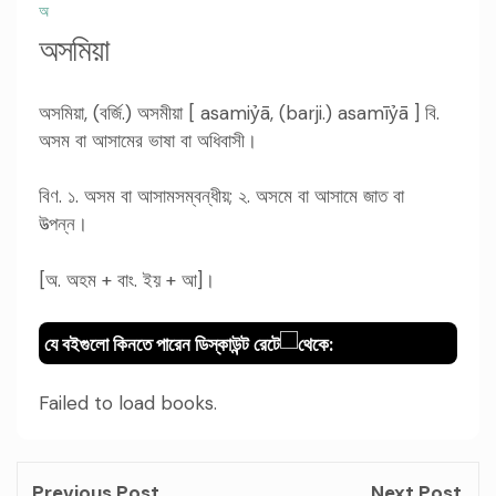
অ
অসমিয়া
অসমিয়া, (বর্জি.) অসমীয়া [ asamiỷā, (barji.) asamīỷā ] বি.
অসম বা আসামের ভাষা বা অধিবাসী।
বিণ. ১. অসম বা আসামসম্বন্ধীয়; ২. অসমে বা আসামে জাত বা
উত্পন্ন।
[অ. অহম + বাং. ইয় + আ]।
যে বইগুলো কিনতে পারেন ডিস্কাউন্ট রেটে
থেকে:
Failed to load books.
Previous Post
Next Post