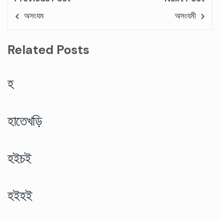
অসংযম
অসংযমী
Related Posts
হ
হাতেখড়ি
হইচই
হইহই