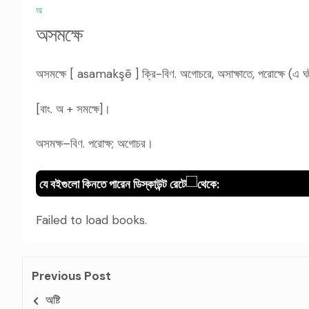
অ
অসমক্ষে
অসমক্ষে [ asamakşē ] ক্রি-বিণ. অগোচরে, অসাক্ষাতে, পরোক্ষে (এ 
[বাং. অ + সমক্ষে]।
অসমক্ষ–বিণ. পরোক্ষ; অগোচর।
যে বইগুলো কিনতে পারেন ডিস্কাউন্ট রেটে
থেকে:
Failed to load books.
Previous Post
অষ্টি