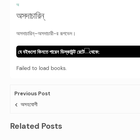
অ
অসদাচারিন্
অসদাচারিন্–অসদাচারী-র রূপভেদ।
যে বইগুলো কিনতে পারেন ডিস্কাউন্ট রেটে
থেকে:
Failed to load books.
Previous Post
অসহযোগী
Related Posts