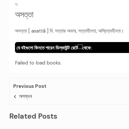
অ
অসত্তা
অসত্তা [ asattā ] বি. সত্তার অভাব, সত্তাহীনতা, অস্তিত্বহীনতা।
যে বইগুলো কিনতে পারেন ডিস্কাউন্ট রেটে
থেকে:
Failed to load books.
Previous Post
অসম্ভব
Related Posts