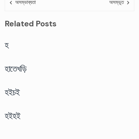
অসম্ভাব্যতা
অসম্ভূত
Related Posts
হ
হাতেখড়ি
হইচই
হইহই