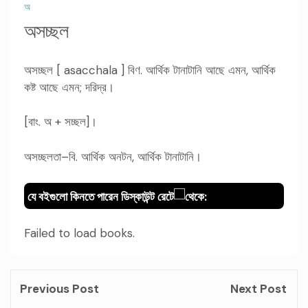
অ
অসচ্ছল
অসচ্ছল [ asacchala ] বিণ. আর্থিক টানাটানি আছে এমন, আর্থিক
কষ্ট আছে এমন; দরিদ্র।
[বাং. অ + সচ্ছল]।
অসচ্ছলতা–বি. আর্থিক অনটন, আর্থিক টানাটানি।
যে বইগুলো কিনতে পারেন ডিস্কাউন্ট রেটে
থেকে:
Failed to load books.
Previous Post
Next Post