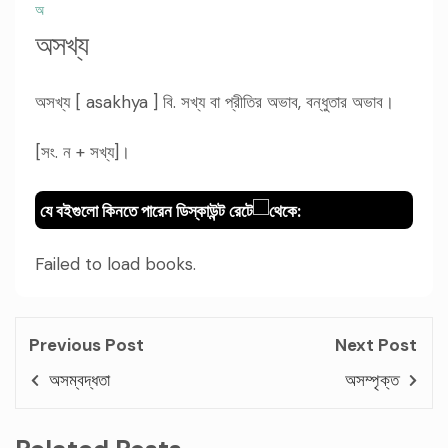
অ
অসখ্য
অসখ্য [ asakhya ] বি. সখ্য বা প্রীতির অভাব, বন্ধুতার অভাব।
[সং. ন + সখ্য]।
যে বইগুলো কিনতে পারেন ডিস্কাউন্ট রেটে
থেকে:
Failed to load books.
Previous Post
Next Post
অসম্বদ্ধতা
অসম্পৃক্ত