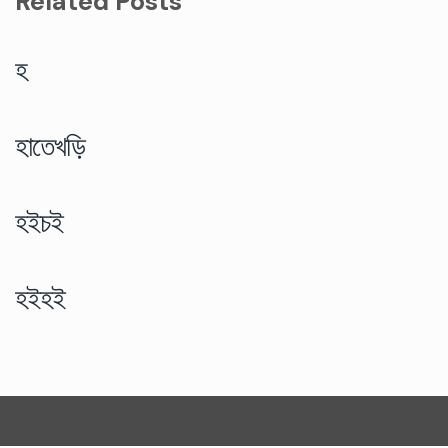
Related Posts
হ
হাতেখড়ি
হইচই
হইহই