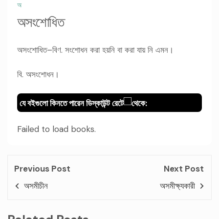
অ
অসংশোধিত
অসংশোধিত–বিণ. সংশোধন করা হয়নি বা করা যায় নি এমন।
বি. অসংশোধন।
যে বইগুলো কিনতে পারেন ডিস্কাউন্ট রেটে
থেকে:
Failed to load books.
Previous Post
Next Post
অসমীচীন
অসমীক্ষ্যকারী