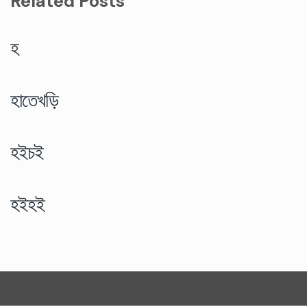
Related Posts
হ
হাতেখড়ি
হইচই
হইহই