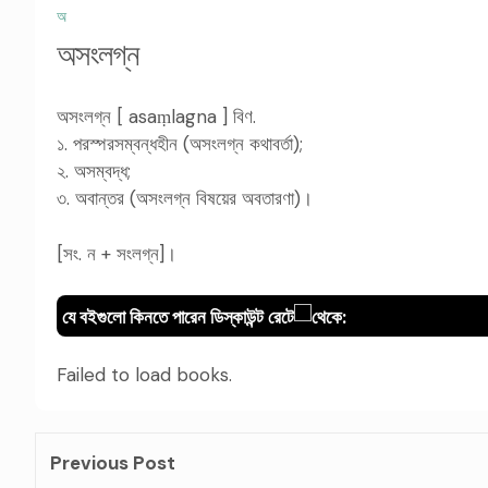
অ
অসংলগ্ন
অসংলগ্ন [ asa
lagna ] বিণ.
ṃ
১. পরস্পরসম্বন্ধহীন (অসংলগ্ন কথাবর্তা);
২. অসম্বদ্ধ;
৩. অবান্তর (অসংলগ্ন বিষয়ের অবতারণা)।
[সং. ন + সংলগ্ন]।
যে বইগুলো কিনতে পারেন ডিস্কাউন্ট রেটে
থেকে:
Failed to load books.
Previous Post