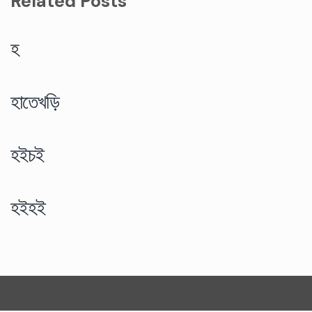
Related Posts
হ
হাতেখড়ি
হইচই
হইহই