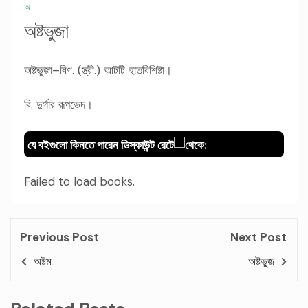
অ
অষ্টভুজা
অষ্টভুজা–বিণ. (স্ত্রী.) আটটি হাতবিশিষ্টা।
বি. দুর্গার রূপভেদ।
যে বইগুলো কিনতে পারেন ডিস্কাউন্ট রেটে
থেকে:
Failed to load books.
Previous Post
Next Post
অষ্টম
অষ্টভুজ