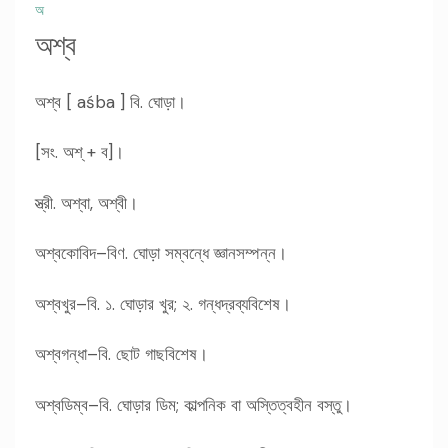
অ
অশ্ব
অশ্ব [ aśba ] বি. ঘোড়া।
[সং. অশ্ + ব]।
স্ত্রী. অশ্বা, অশ্বী।
অশ্বকোবিদ–বিণ. ঘোড়া সম্বন্ধে জ্ঞানসম্পন্ন।
অশ্বখুর–বি. ১. ঘোড়ার খুর; ২. গন্ধদ্রব্যবিশেষ।
অশ্বগন্ধা–বি. ছোট গাছবিশেষ।
অশ্বডিম্ব–বি. ঘোড়ার ডিম; কাল্পনিক বা অস্তিত্বহীন বস্তু।