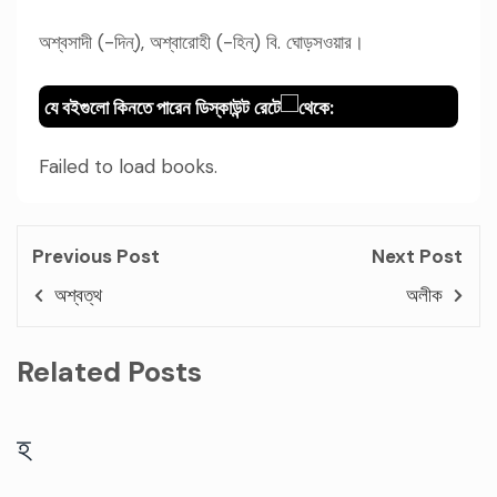
অশ্বসাদী (-দিন্), অশ্বারোহী (-হিন্) বি. ঘোড়সওয়ার।
যে বইগুলো কিনতে পারেন ডিস্কাউন্ট রেটে
থেকে:
Failed to load books.
Previous Post
Next Post
অশ্বত্থ
অলীক
Related Posts
হ