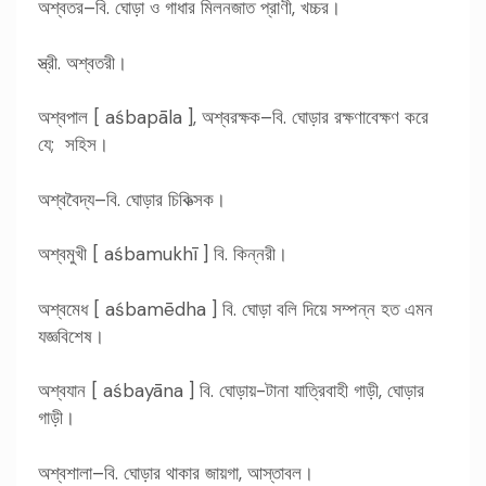
অশ্বতর–বি. ঘোড়া ও গাধার মিলনজাত প্রাণী, খচ্চর।
স্ত্রী. অশ্বতরী।
অশ্বপাল [ aśbapāla ], অশ্বরক্ষক–বি. ঘোড়ার রক্ষণাবেক্ষণ করে
যে; সহিস।
অশ্ববৈদ্য–বি. ঘোড়ার চিকিত্সক।
অশ্বমুখী [ aśbamukhī ] বি. কিন্নরী।
অশ্বমেধ [ aśbamēdha ] বি. ঘোড়া বলি দিয়ে সম্পন্ন হত এমন
যজ্ঞবিশেষ।
অশ্বযান [ aśbayāna ] বি. ঘোড়ায়-টানা যাত্রিবাহী গাড়ী, ঘোড়ার
গাড়ী।
অশ্বশালা–বি. ঘোড়ার থাকার জায়গা, আস্তাবল।