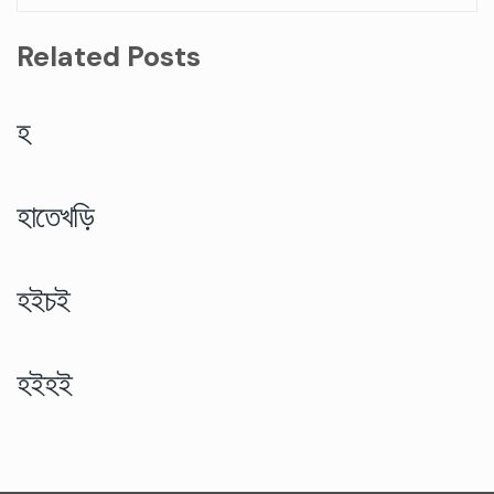
Related Posts
হ
হাতেখড়ি
হইচই
হইহই