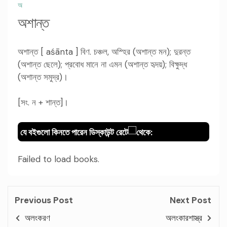
অ
অশান্ত
অশান্ত [ aśānta ] বিণ. চঞ্চল, অস্হির (অশান্ত মন); দুরন্ত
(অশান্ত ছেলে); প্রবোধ মানে না এমন (অশান্ত হৃদয়); বিক্ষুদ্ধ
(অশান্ত সমুদ্র)।
[সং. ন + শান্ত]।
যে বইগুলো কিনতে পারেন ডিস্কাউন্ট রেটে
থেকে:
Failed to load books.
Previous Post
Next Post
অলংকরণ
অলংকারশাস্ত্র