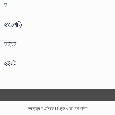
হ
হাতেখড়ি
হইচই
হইহই
সর্বস্বত্ব সংরক্ষিতে
|
খিচুড়ি ওয়েব ম্যাগাজিন