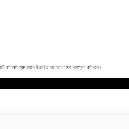
য়টি বর্ণ অল্প শ্বাসযোগে উচ্চারিত হয় বলে এদের অল্পপ্রাণ বর্ণ বলে।