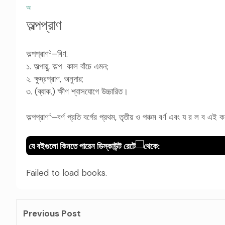
অ
অল্পপ্রাণ
১
অল্পপ্রাণ
–বিণ.
১. অল্পায়ু, অল্প কাল বাঁচে এমন;
২. ক্ষুদ্রপ্রাণ, অনুদার;
৩. (ব্যাক.) ক্ষীণ শ্বাসযোগে উচ্চারিত।
২
অল্পপ্রাণ
–বর্ণ প্রতি বর্গের প্রথম, তৃতীয় ও পঞ্চম বর্ণ এবং য র ল ব এই ক
যে বইগুলো কিনতে পারেন ডিস্কাউন্ট রেটে
থেকে:
Failed to load books.
Previous Post