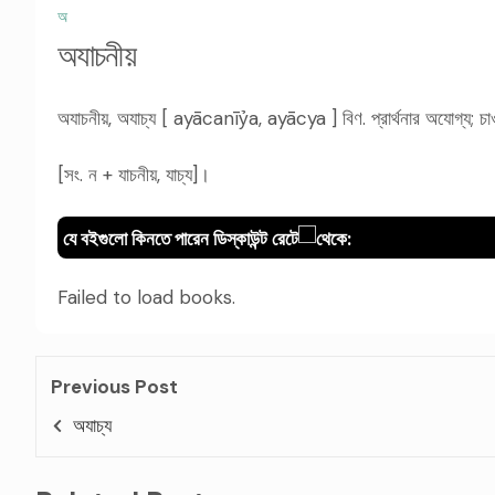
অ
অযাচনীয়
অযাচনীয়, অযাচ্য [ ayācanīỷa, ayācya ] বিণ. প্রার্থনার অযোগ্য; চ
[সং. ন + যাচনীয়, যাচ্য]।
যে বইগুলো কিনতে পারেন ডিস্কাউন্ট রেটে
থেকে:
Failed to load books.
Previous Post
অযাচ্য