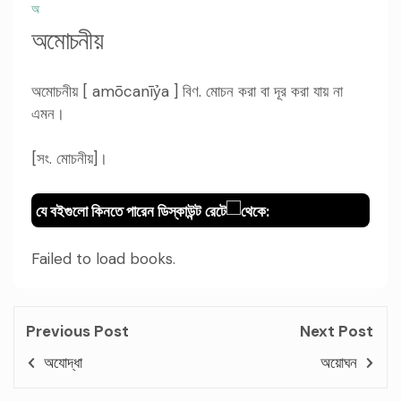
অ
অমোচনীয়
অমোচনীয় [ amōcanīỷa ] বিণ. মোচন করা বা দূর করা যায় না
এমন।
[সং. মোচনীয়]।
যে বইগুলো কিনতে পারেন ডিস্কাউন্ট রেটে
থেকে:
Failed to load books.
Previous Post
Next Post
অযোদ্ধা
অয়োঘন