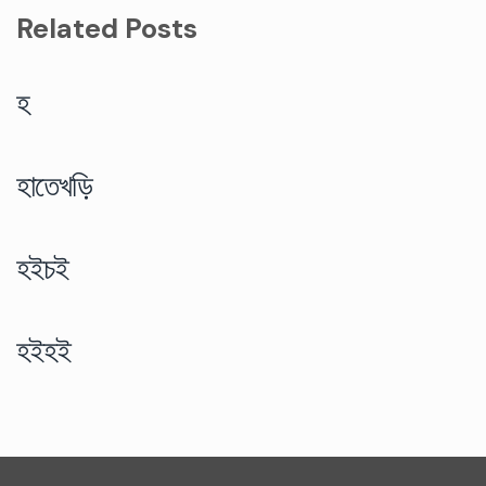
Related Posts
হ
হাতেখড়ি
হইচই
হইহই