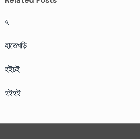
Related Posts
হ
হাতেখড়ি
হইচই
হইহই