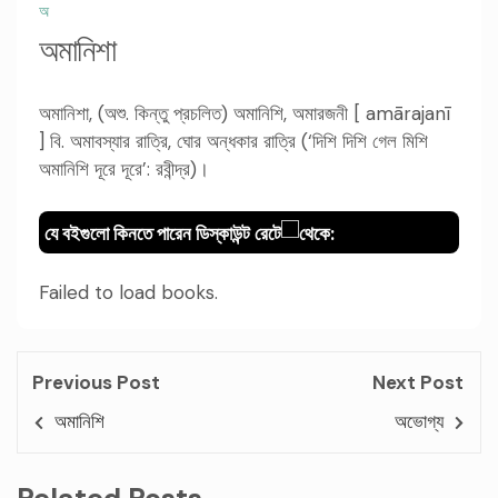
অ
অমানিশা
অমানিশা, (অশু. কিন্তু প্রচলিত) অমানিশি, অমারজনী [ amārajanī
] বি. অমাবস্যার রাত্রি, ঘোর অন্ধকার রাত্রি (‘দিশি দিশি গেল মিশি
অমানিশি দূরে দূরে’: রবীন্দ্র)।
যে বইগুলো কিনতে পারেন ডিস্কাউন্ট রেটে
থেকে:
Failed to load books.
Previous Post
Next Post
অমানিশি
অভোগ্য