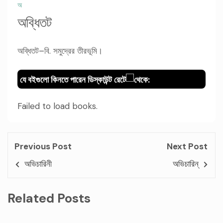
অ
অব্ধিতট
অব্ধিতট–বি. সমুদ্রের তীরভূমি।
যে বইগুলো কিনতে পারেন ডিস্কাউন্ট রেটে
থেকে:
Failed to load books.
Previous Post
Next Post
অভিচারিনী
অভিচারিন্
Related Posts