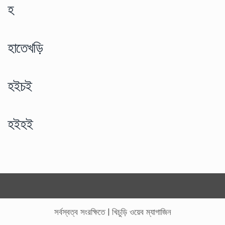
হ
হাতেখড়ি
হইচই
হইহই
সর্বস্বত্ব সংরক্ষিতে
|
খিচুড়ি ওয়েব ম্যাগাজিন