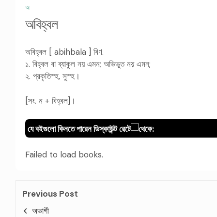
অ
অবিহ্বল
অবিহ্বল [ abihbala ] বিণ.
১. বিহ্বল বা ব্যাকুল নয় এমন; অভিভূত নয় এমন;
২. প্রকৃতিস্হ, সুস্হ।
[সং. ন + বিহ্বল]।
যে বইগুলো কিনতে পারেন ডিস্কাউন্ট রেটে
থেকে:
Failed to load books.
Previous Post
অভাগী